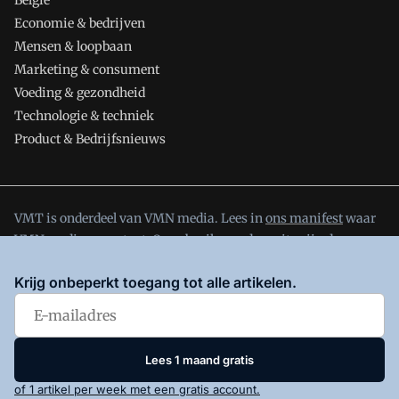
België
Economie & bedrijven
Mensen & loopbaan
Marketing & consument
Voeding & gezondheid
Technologie & techniek
Product & Bedrijfsnieuws
VMT is onderdeel van VMN media. Lees in
ons manifest
waar
VMN media voor staat. Op gebruik van deze site zijn de
volgende regelingen van toepassing:
Algemene Voorwaarden
Krijg onbeperkt toegang tot alle artikelen.
en
Privacy en Cookie beleid
|
Privacy instellingen
Lees 1 maand gratis
of 1 artikel per week met een gratis account.