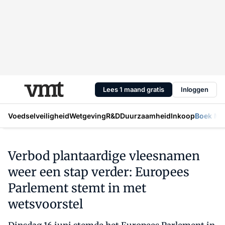
Lees 1 maand gratis
Inloggen
Voedselveiligheid
Wetgeving
R&D
Duurzaamheid
Inkoop
Boek Mic
Verbod plantaardige vleesnamen
weer een stap verder: Europees
Parlement stemt in met
wetsvoorstel