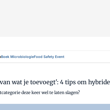
p
Boek Microbiologie
Food Safety Event
van wat je toevoegt': 4 tips om hybrid
categorie deze keer wel te laten slagen?
Al abonnee?
Log hier in.