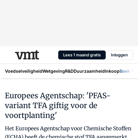
Lees 1 maand gratis
Inloggen
Voedselveiligheid
Wetgeving
R&D
Duurzaamheid
Inkoop
Boek Mic
Europees Agentschap: 'PFAS-
variant TFA giftig voor de
voortplanting'
Het Europees Agentschap voor Chemische Stoffen
(ECHA) heeft de chemische stof TFA aangemerkt