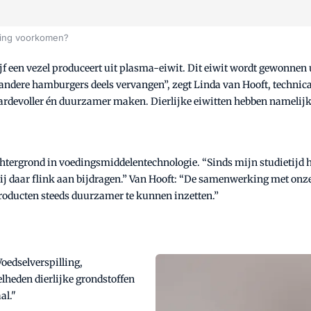
lling voorkomen?
jf een vezel produceert uit plasma-eiwit. Dit eiwit wordt gewonnen ui
andere hamburgers deels vervangen”, zegt Linda van Hooft, technica
rdevoller én duurzamer maken. Dierlijke eiwitten hebben namelijk e
htergrond in voedingsmiddelentechnologie. “Sinds mijn studietijd 
wij daar flink aan bijdragen.” Van Hooft: “De samenwerking met onz
roducten steeds duurzamer te kunnen inzetten.”
edselverspilling,
lheden dierlijke grondstoffen
al."