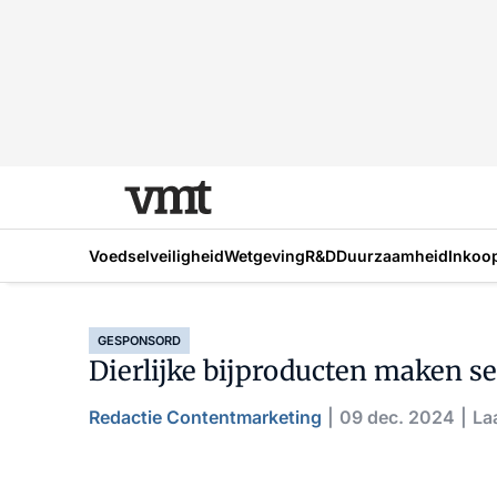
Voedselveiligheid
Wetgeving
R&D
Duurzaamheid
Inkoo
GESPONSORD
Dierlijke bijproducten maken s
Redactie Contentmarketing
09 dec. 2024
La