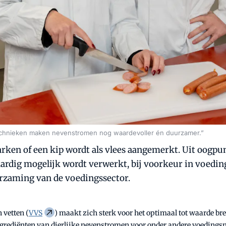
echnieken maken nevenstromen nog waardevoller én duurzamer.”
arken of een kip wordt als vlees aangemerkt. Uit oogpu
aardig mogelijk wordt verwerkt, bij voorkeur in voed
uurzaming van de voedingssector.
 vetten (
VVS
) maakt zich sterk voor het optimaal tot waarde br
ngrediënten van dierlijke nevenstromen voor onder andere voedings