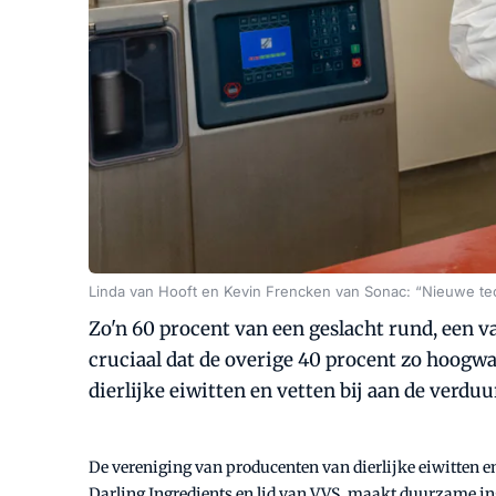
Linda van Hooft en Kevin Frencken van Sonac: “Nieuwe t
Zo'n 60 procent van een geslacht rund, een v
cruciaal dat de overige 40 procent zo hoogw
dierlijke eiwitten en vetten bij aan de verd
De vereniging van producenten van dierlijke eiwitten en
Darling Ingredients en lid van VVS, maakt duurzame i