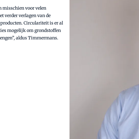
n misschien voor velen
t verder verlagen van de
roducten. Circulariteit is er al
aties mogelijk om grondstoffen
brengen”, aldus Timmermans.