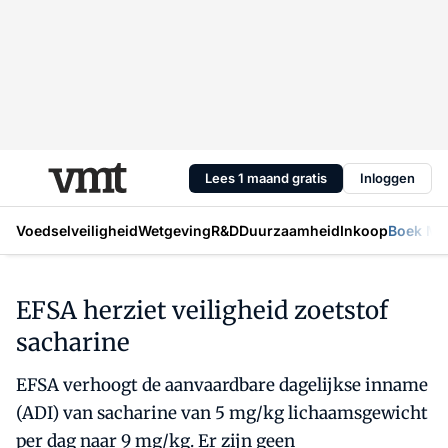
Lees 1 maand gratis
Inloggen
Voedselveiligheid
Wetgeving
R&D
Duurzaamheid
Inkoop
Boek Mic
EFSA herziet veiligheid zoetstof
sacharine
EFSA verhoogt de aanvaardbare dagelijkse inname
(ADI) van sacharine van 5 mg/kg lichaamsgewicht
per dag naar 9 mg/kg. Er zijn geen