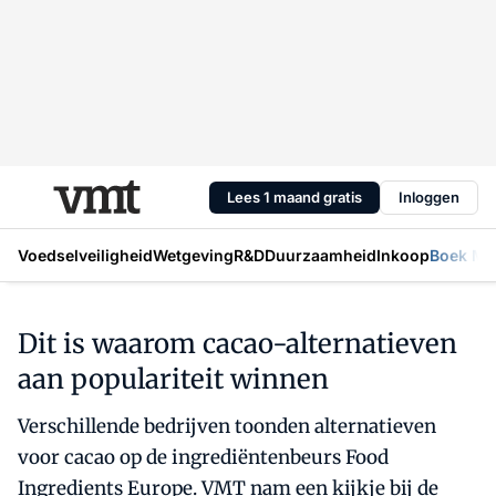
Lees 1 maand gratis
Inloggen
Voedselveiligheid
Wetgeving
R&D
Duurzaamheid
Inkoop
Boek Mic
Dit is waarom cacao-alternatieven
aan populariteit winnen
Verschillende bedrijven toonden alternatieven
voor cacao op de ingrediëntenbeurs Food
Ingredients Europe. VMT nam een kijkje bij de