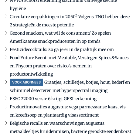
NVWA schorst erkenning slachthuis vanwege slechte
hygiëne
Circulaire verpakkingen in 2050? Volgens TNO hebben deze
2 strategieën de meeste potentie
Gezond snacken, wat wil de consument? Zo spelen
Amerikaanse snackproducenten in op trends
Pesticidecocktails: zo ga je er in de praktijk mee om
Food Future Event: met Meatable, Verstegen Spices&Sauces
en Phycom praten over risico's nemen in
productontwikkeling
Graatjes, schilletjes, botjes, hout, bederf en
VOOR ABONNEES
schimmel detecteren met hyperspectral imaging
FSSC 22000 versie 6 krijgt GFSI-erkenning
Productinnovaties augustus: vega parmezaanse kaas, vis-
en kreeftsoep en plantaardig visassortiment
Belgische recalls en waarschuwingen augustus:
metaaldeeltjes kruidenmixen, bacterie gerookte eendenborst