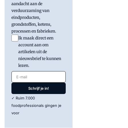
aandacht aan de
verduurzaming van
eindproducten,
grondstoffen, ketens,
processen en fabrieken.
Ik maak direct een
account aan om
artikelen uit de
nieuwsbrief te kunnen
lezen.
E-mail
Schrijf je in!
✓ Ruim 7.000
foodprofessionals gingen je
voor