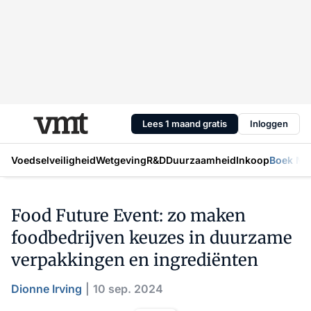
Lees 1 maand gratis
Inloggen
Voedselveiligheid
Wetgeving
R&D
Duurzaamheid
Inkoop
Boek Mic
Food Future Event: zo maken
foodbedrijven keuzes in duurzame
verpakkingen en ingrediënten
Dionne Irving
10 sep. 2024