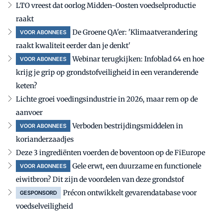
LTO vreest dat oorlog Midden-Oosten voedselproductie
raakt
De Groene QA'er: 'Klimaatverandering
VOOR ABONNEES
raakt kwaliteit eerder dan je denkt'
Webinar terugkijken: Infoblad 64 en hoe
VOOR ABONNEES
krijg je grip op grondstofveiligheid in een veranderende
keten?
Lichte groei voedingsindustrie in 2026, maar rem op de
aanvoer
Verboden bestrijdingsmiddelen in
VOOR ABONNEES
korianderzaadjes
Deze 3 ingrediënten voerden de boventoon op de FiEurope
Gele erwt, een duurzame en functionele
VOOR ABONNEES
eiwitbron? Dit zijn de voordelen van deze grondstof
Précon ontwikkelt gevarendatabase voor
GESPONSORD
voedselveiligheid