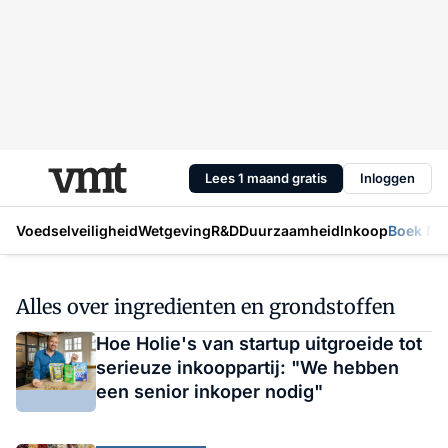
Lees 1 maand gratis
Inloggen
Voedselveiligheid
Wetgeving
R&D
Duurzaamheid
Inkoop
Boek Mic
Alles over ingredienten en grondstoffen
Hoe Holie's van startup uitgroeide tot
serieuze inkooppartij: "We hebben
een senior inkoper nodig"