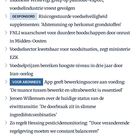
Indonesië verstevigt greep op palmolie-export,
voedselindustrie vreest gevolgen
Risicogestuurde voedselveiligheid
GESPONSORD
supplementen: 'Afstemming op herkomst grondstoffen'
FNLI waarschuwt voor duurdere boodschappen door onrust
in Midden-Oosten
Voedselsector kwetsbaar voor noodsituaties, zegt ministerie
EZK
Voedselprijzen bereiken hoogste niveau in drie jaar door
Iran-oorlog
App geeft bewerkingsscore aan voeding:
VOOR ABONNEES
'De nuance tussen bewerkt en ultrabewerkt is essentieel'
Jeroen Willemsen over de huidige status van de
eiwittransitie: 'De doorbraak zit in slimme
ingrediëntcombinaties'
Zo regelt Hessing pesticidemonitoring: "Door veranderende
regelgeving moeten we constant balanceren"