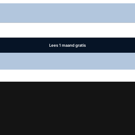
Log in
om dit artikel te lezen.
Lees 1 maand gratis