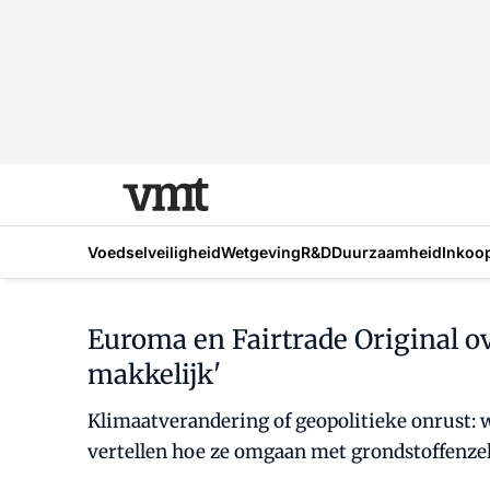
Voedselveiligheid
Wetgeving
R&D
Duurzaamheid
Inkoo
Euroma en Fairtrade Original ov
makkelijk'
Klimaatverandering of geopolitieke onrust: 
vertellen hoe ze omgaan met grondstoffenzeke