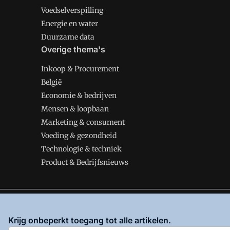
Voedselverspilling
Energie en water
Duurzame data
Overige thema's
Inkoop & Procurement
België
Economie & bedrijven
Mensen & loopbaan
Marketing & consument
Voeding & gezondheid
Technologie & techniek
Product & Bedrijfsnieuws
VMT is onderdeel van VMN media. Lees in
ons manifes
Krijg onbeperkt toegang tot alle artikelen.
en
Privacy en Cookie beleid
|
Privacy instellingen