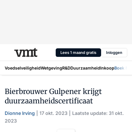
Lees 1 maand gratis
Inloggen
Voedselveiligheid
Wetgeving
R&D
Duurzaamheid
Inkoop
Boek Mic
Bierbrouwer Gulpener krijgt
duurzaamheidscertificaat
Dionne Irving
17 okt. 2023
Laatste update: 31 okt.
2023