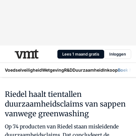
Lees 1 maand gratis
Inloggen
Voedselveiligheid
Wetgeving
R&D
Duurzaamheid
Inkoop
Boek Mic
Riedel haalt tientallen
duurzaamheidsclaims van sappen
vanwege greenwashing
Op 74 producten van Riedel staan misleidende
duurzaamheidsclaims. Dat concludeert de