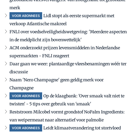
merk
Lidl stopt als eerste supermarkt met
VOOR ABONNEES
verkoop Atlantische makreel
FNLI over voedselveiligheidswetgeving: 'Meerdere aspecten
in de meldplicht zijn bovenwettelijk'
ACM onderzoekt prijzen levensmiddelen in Nederlandse
supermarkten - FNLI reageert
Daar gaan we weer: plantaardige vleesbenamingen wéér ter
discussie
Naam 'Nero Champagne' geen geldig merk voor
Champagne
Op de klaagbank: 'Over smaak valt niet te
VOOR ABONNEES
twisten' - 5 tips over gebruik van 'smaak'
Reststroom Milcobel vormt grondstof NoPalm Ingredients:
van weipermeaat naar alternatief voor palmolie
Leidt klimaatverandering tot stortvloed
VOOR ABONNEES