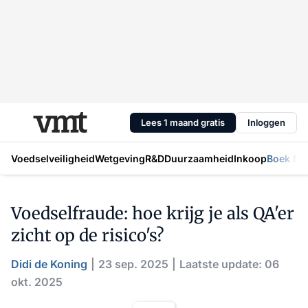
Lees 1 maand gratis
Inloggen
Voedselveiligheid
Wetgeving
R&D
Duurzaamheid
Inkoop
Boek Mic
Voedselfraude: hoe krijg je als QA'er
zicht op de risico's?
Didi de Koning
23 sep. 2025
Laatste update: 06
okt. 2025