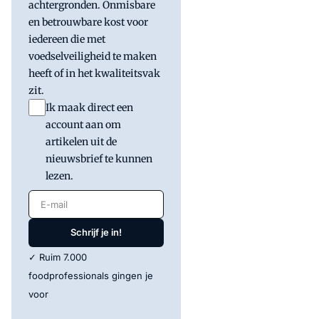
achtergronden. Onmisbare
en betrouwbare kost voor
iedereen die met
voedselveiligheid te maken
heeft of in het kwaliteitsvak
zit.
Ik maak direct een
account aan om
artikelen uit de
nieuwsbrief te kunnen
lezen.
E-mail
Schrijf je in!
✓ Ruim 7.000
foodprofessionals gingen je
voor