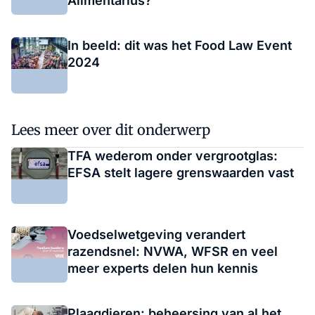
Alimentarius?
In beeld: dit was het Food Law Event
2024
Lees meer over dit onderwerp
TFA wederom onder vergrootglas:
EFSA stelt lagere grenswaarden vast
Voedselwetgeving verandert
razendsnel: NVWA, WFSR en veel
meer experts delen hun kennis
Plaagdieren: beheersing van al het