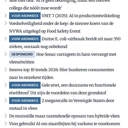
Safe met Gea: 'AI is geen bedreiging, maar een nieuwe
collega die nóóit moe wordt'
VMT 7 (2025): AI in productontwikkeling
VOOR ABONNEES
Voedselveiligheid onder de loep: de nieuwe koers van de
NVWA uitgelegd op Food Safety Event
Duitse E. coli-uitbraak breidt uit naar 350
VOOR ABONNEES
zieken, oorzaak nog onbekend
Hoe Sonac carrageen in ham vervangt met
GESPONSORD
vleeseiwitten
Innova top 10 trends 2026: Hier hunkeren consumenten
naar in onzekere tijden
Gele erwt, een duurzame en functionele
VOOR ABONNEES
eiwitbron? Dit zijn de voordelen van deze grondstof
2 megarecalls in Verenigde Staten door
VOOR ABONNEES
metaal in vlees
De muisstille maar razendsnelle opmars van hybride vlees
Vion gebruikt AI om staartbijten bij varkens te voorkomen