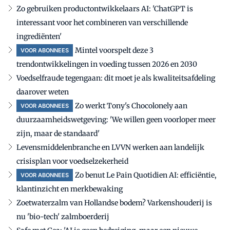
Zo gebruiken productontwikkelaars AI: 'ChatGPT is
interessant voor het combineren van verschillende
ingrediënten'
Mintel voorspelt deze 3
VOOR ABONNEES
trendontwikkelingen in voeding tussen 2026 en 2030
Voedselfraude tegengaan: dit moet je als kwaliteitsafdeling
daarover weten
Zo werkt Tony's Chocolonely aan
VOOR ABONNEES
duurzaamheidswetgeving: 'We willen geen voorloper meer
zijn, maar de standaard'
Levensmiddelenbranche en LVVN werken aan landelijk
crisisplan voor voedselzekerheid
Zo benut Le Pain Quotidien AI: efficiëntie,
VOOR ABONNEES
klantinzicht en merkbewaking
Zoetwaterzalm van Hollandse bodem? Varkenshouderij is
nu 'bio-tech' zalmboerderij