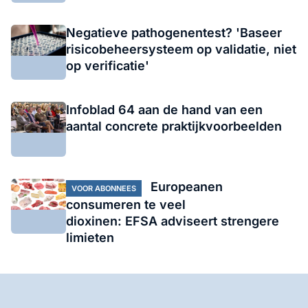
Negatieve pathogenentest? 'Baseer
risicobeheersysteem op validatie, niet
op verificatie'
Infoblad 64 aan de hand van een
aantal concrete praktijkvoorbeelden
Europeanen
VOOR ABONNEES
consumeren te veel
dioxinen: EFSA adviseert strengere
limieten