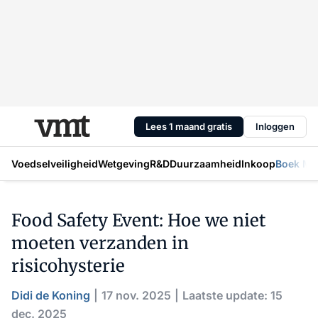
Lees 1 maand gratis
Inloggen
Voedselveiligheid
Wetgeving
R&D
Duurzaamheid
Inkoop
Boek Mic
Food Safety Event: Hoe we niet
moeten verzanden in
risicohysterie
Didi de Koning
17 nov. 2025
Laatste update: 15
dec. 2025