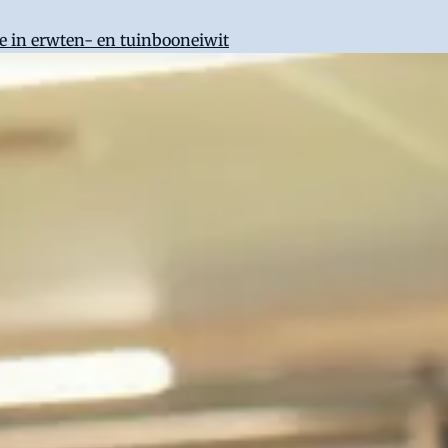
e in erwten- en tuinbooneiwit