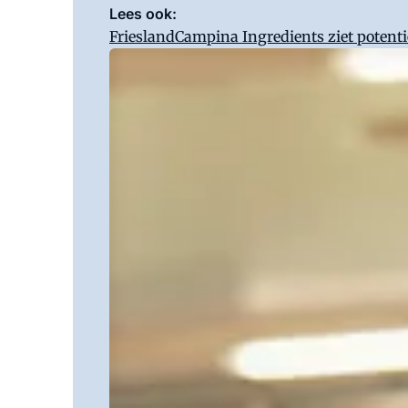
Lees ook:
FrieslandCampina Ingredients ziet potenti