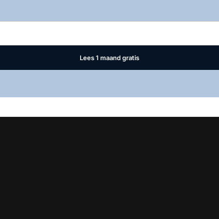
Log in
om dit artikel te lezen.
Lees 1 maand gratis