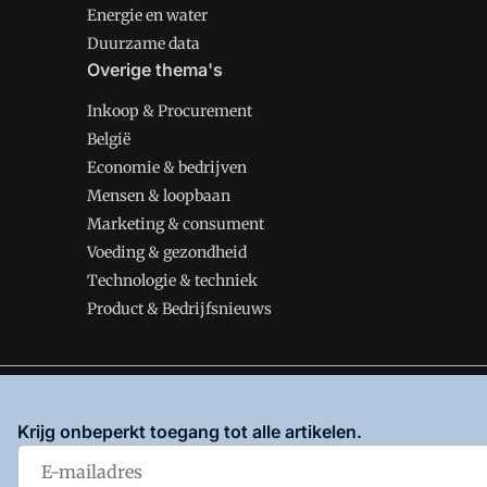
Energie en water
Duurzame data
Overige thema's
Inkoop & Procurement
België
Economie & bedrijven
Mensen & loopbaan
Marketing & consument
Voeding & gezondheid
Technologie & techniek
Product & Bedrijfsnieuws
VMT is onderdeel van VMN media. Lees in
ons manifes
Krijg onbeperkt toegang tot alle artikelen.
en
Privacy en Cookie beleid
|
Privacy instellingen