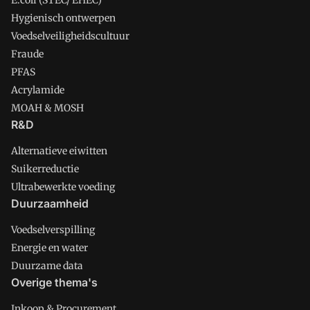
E.coli (STEC/ EHEC)
Hygienisch ontwerpen
Voedselveiligheidscultuur
Fraude
PFAS
Acrylamide
MOAH & MOSH
R&D
Alternatieve eiwitten
Suikerreductie
Ultrabewerkte voeding
Duurzaamheid
Voedselverspilling
Energie en water
Duurzame data
Overige thema's
Inkoop & Procurement