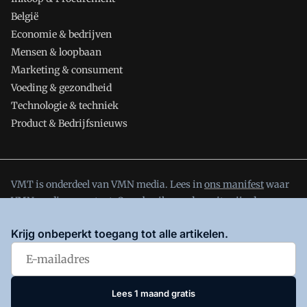
België
Economie & bedrijven
Mensen & loopbaan
Marketing & consument
Voeding & gezondheid
Technologie & techniek
Product & Bedrijfsnieuws
VMT is onderdeel van VMN media. Lees in
ons manifest
waar
VMN media voor staat. Op gebruik van deze site zijn de
volgende regelingen van toepassing:
Algemene Voorwaarden
Krijg onbeperkt toegang tot alle artikelen.
en
Privacy en Cookie beleid
|
Privacy instellingen
Lees 1 maand gratis