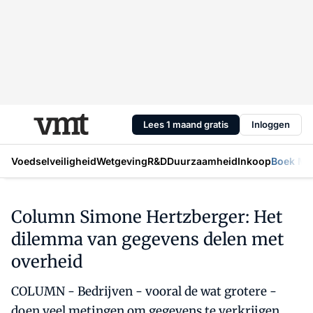
Lees 1 maand gratis
Inloggen
Voedselveiligheid
Wetgeving
R&D
Duurzaamheid
Inkoop
Boek Mic
Column Simone Hertzberger: Het
dilemma van gegevens delen met
overheid
COLUMN - Bedrijven - vooral de wat grotere -
doen veel metingen om gegevens te verkrijgen