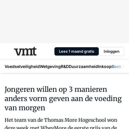
Lees 1 maand gratis
Inloggen
Voedselveiligheid
Wetgeving
R&D
Duurzaamheid
Inkoop
Boek Mic
Jongeren willen op 3 manieren
anders vorm geven aan de voeding
van morgen
Het team van de Thomas More Hogeschool won
deze week met WheyMore de eerste prijs van de