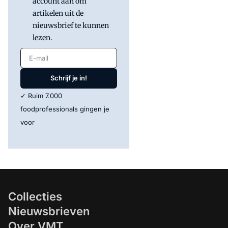
account aan om
artikelen uit de
nieuwsbrief te kunnen
lezen.
E-mail
Schrijf je in!
✓ Ruim 7.000
foodprofessionals gingen je
voor
Collecties
Nieuwsbrieven
Over VMT