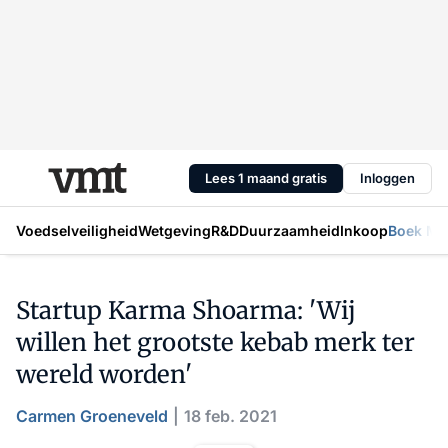
Lees 1 maand gratis
Inloggen
Voedselveiligheid
Wetgeving
R&D
Duurzaamheid
Inkoop
Boek Mic
Startup Karma Shoarma: 'Wij
willen het grootste kebab merk ter
wereld worden'
Carmen Groeneveld
18 feb. 2021