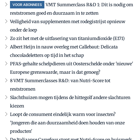
VMT Summerclass R&D 1: Dit is nodig om
VOOR ABONNEES
reststromen goed en duurzaam in te zetten
Veiligheid van supplementen met rodegistrijst opnieuw
onder de loep
Zo zit het met de uitfasering van titaniumdioxide (E171)
Albert Heijn in nauw overleg met Callebaut: Delicata
chocoladeletters op tijd in het schap
PFAS-gehalte schelpdieren uit Oosterschelde onder 'nieuwe'
Europese grenswaarde, maar is dat genoeg?
8 VMT Summerclasses R&D: van Nutri-Score tot
reststromen
Slachthuizen mogen tijdens de hittegolf andere slachturen
kiezen
Loopt de consument eindelijk warm voor insecten?
'Jongeren die aan duurzaamheid doen houden van onze
producten'
De Italiaanse Carrefour stopt met Nutri-Score op huismerk