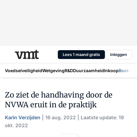
Lees 1 maand gratis
Inloggen
Voedselveiligheid
Wetgeving
R&D
Duurzaamheid
Inkoop
Boek Mic
Zo ziet de handhaving door de
NVWA eruit in de praktijk
Karin Verzijden
16 aug. 2022
Laatste update: 19
okt. 2022