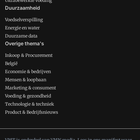
Ultrabewerkte voeding
Duurzaamheid
Voedselverspilling
Energie en water
Duurzame data
Overige thema's
Inkoop & Procurement
België
Economie & bedrijven
Mensen & loopbaan
Marketing & consument
Voeding & gezondheid
Technologie & techniek
Product & Bedrijfsnieuws
VMT is onderdeel van VMN media. Lees in
ons manifest
waar