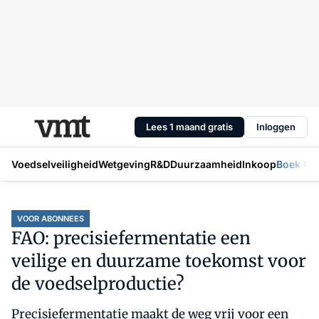
Lees 1 maand gratis
Inloggen
Voedselveiligheid
Wetgeving
R&D
Duurzaamheid
Inkoop
Boek Mic
VOOR ABONNEES
FAO: precisiefermentatie een
veilige en duurzame toekomst voor
de voedselproductie?
Precisiefermentatie maakt de weg vrij voor een