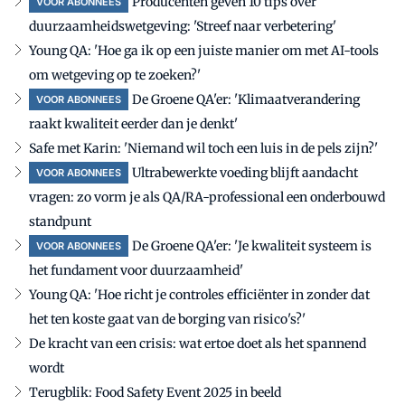
Producenten geven 10 tips over
VOOR ABONNEES
duurzaamheidswetgeving: 'Streef naar verbetering'
Young QA: 'Hoe ga ik op een juiste manier om met AI-tools
om wetgeving op te zoeken?'
De Groene QA'er: 'Klimaatverandering
VOOR ABONNEES
raakt kwaliteit eerder dan je denkt'
Safe met Karin: 'Niemand wil toch een luis in de pels zijn?'
Ultrabewerkte voeding blijft aandacht
VOOR ABONNEES
vragen: zo vorm je als QA/RA-professional een onderbouwd
standpunt
De Groene QA'er: 'Je kwaliteit systeem is
VOOR ABONNEES
het fundament voor duurzaamheid'
Young QA: 'Hoe richt je controles efficiënter in zonder dat
het ten koste gaat van de borging van risico's?'
De kracht van een crisis: wat ertoe doet als het spannend
wordt
Terugblik: Food Safety Event 2025 in beeld