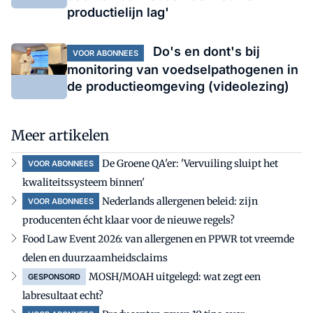
productielijn lag'
Do's en dont's bij
VOOR ABONNEES
monitoring van voedselpathogenen in
de productieomgeving (videolezing)
Meer artikelen
De Groene QA'er: 'Vervuiling sluipt het
VOOR ABONNEES
kwaliteitssysteem binnen'
Nederlands allergenen beleid: zijn
VOOR ABONNEES
producenten écht klaar voor de nieuwe regels?
Food Law Event 2026: van allergenen en PPWR tot vreemde
delen en duurzaamheidsclaims
MOSH/MOAH uitgelegd: wat zegt een
GESPONSORD
labresultaat echt?