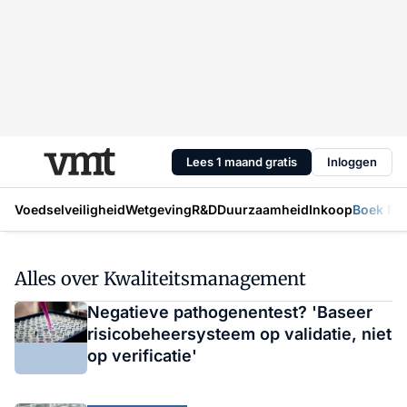
Lees 1 maand gratis
Inloggen
Voedselveiligheid
Wetgeving
R&D
Duurzaamheid
Inkoop
Boek Mic
Alles over Kwaliteitsmanagement
Negatieve pathogenentest? 'Baseer
risicobeheersysteem op validatie, niet
op verificatie'