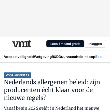
Lees 1 maand gratis
Inloggen
Voedselveiligheid
Wetgeving
R&D
Duurzaamheid
Inkoop
Boek Mic
VOOR ABONNEES
Nederlands allergenen beleid: zijn
producenten écht klaar voor de
nieuwe regels?
Vanaf begin 2026 geldt in Nederland het nieuwe