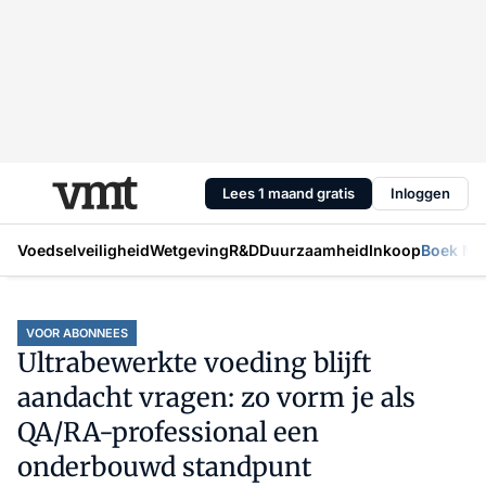
Lees 1 maand gratis
Inloggen
Voedselveiligheid
Wetgeving
R&D
Duurzaamheid
Inkoop
Boek Mic
VOOR ABONNEES
Ultrabewerkte voeding blijft
aandacht vragen: zo vorm je als
QA/RA-professional een
onderbouwd standpunt