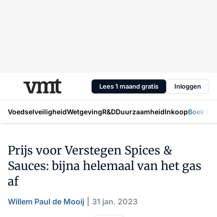
Lees 1 maand gratis
Inloggen
Voedselveiligheid
Wetgeving
R&D
Duurzaamheid
Inkoop
Boek Mic
Prijs voor Verstegen Spices &
Sauces: bijna helemaal van het gas
af
Willem Paul de Mooij
31 jan. 2023