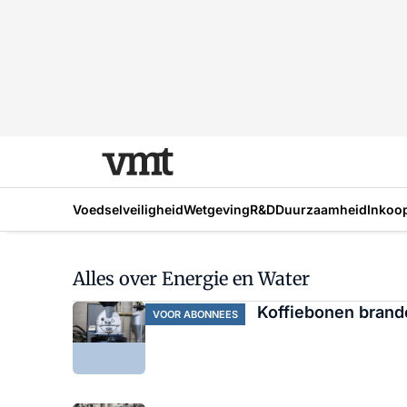
Voedselveiligheid
Wetgeving
R&D
Duurzaamheid
Inkoo
Alles over Energie en Water
Koffiebonen brande
VOOR ABONNEES