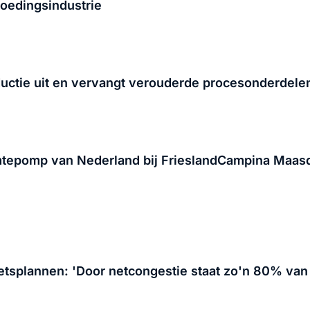
voedingsindustrie
uctie uit en vervangt verouderde procesonderdele
tepomp van Nederland bij FrieslandCampina Maa
netsplannen: 'Door netcongestie staat zo'n 80% va