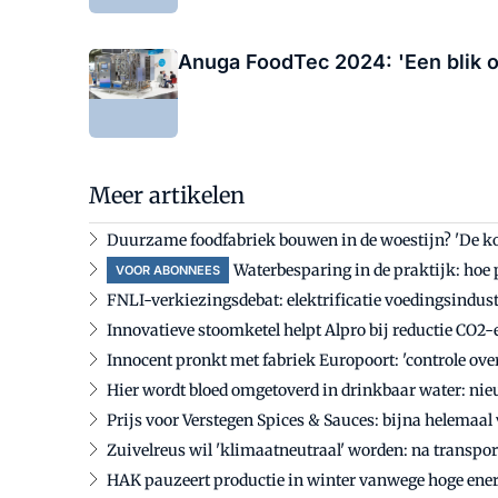
Anuga FoodTec 2024: 'Een blik 
Meer artikelen
Duurzame foodfabriek bouwen in de woestijn? 'De koe
Waterbesparing in de praktijk: hoe 
VOOR ABONNEES
FNLI-verkiezingsdebat: elektrificatie voedingsindust
Innovatieve stoomketel helpt Alpro bij reductie CO2
Innocent pronkt met fabriek Europoort: 'controle over
Hier wordt bloed omgetoverd in drinkbaar water: ni
Prijs voor Verstegen Spices & Sauces: bijna helemaal 
Zuivelreus wil 'klimaatneutraal' worden: na transpor
HAK pauzeert productie in winter vanwege hoge ener