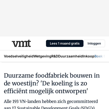
Lees 1 maand gratis
Inloggen
Voedselveiligheid
Wetgeving
R&D
Duurzaamheid
Inkoop
Boek Mic
Duurzame foodfabriek bouwen in
de woestijn? 'De koeling is zo
efficiënt mogelijk ontworpen'
Alle 193 VN-landen hebben zich gecommitteerd
aan 17 Sustainable Development Goals (SDG's).