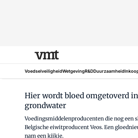
Voedselveiligheid
Wetgeving
R&D
Duurzaamheid
Inkoo
Hier wordt bloed omgetoverd in
grondwater
Voedingsmiddelenproducenten die nog een sla
Belgische eiwitproducent Veos. Een gloednieu
nam een kijkje.