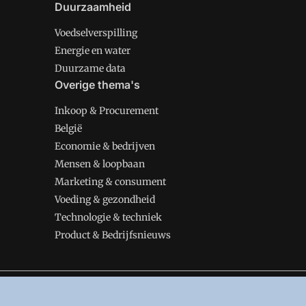
Duurzaamheid
Voedselverspilling
Energie en water
Duurzame data
Overige thema's
Inkoop & Procurement
België
Economie & bedrijven
Mensen & loopbaan
Marketing & consument
Voeding & gezondheid
Technologie & techniek
Product & Bedrijfsnieuws
VMT is onderdeel van VMN media. Lees in
ons manifes