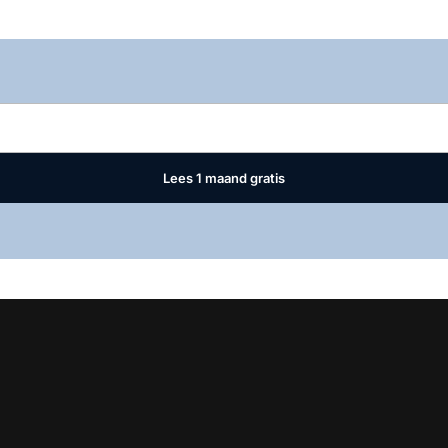
Log in
om dit artikel te lezen.
Lees 1 maand gratis