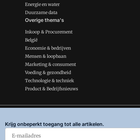
Energie en water
Duurzame data
Overige thema's
Inkoop & Procurement
België
Economie & bedrijven
Mensen & loopbaan
Marketing & consument
Voeding & gezondheid
Technologie & techniek
Product & Bedrijfsnieuws
VMT is onderdeel van VMN media. Lees in
ons manifes
Krijg onbeperkt toegang tot alle artikelen.
en
Privacy en Cookie beleid
|
Privacy instellingen