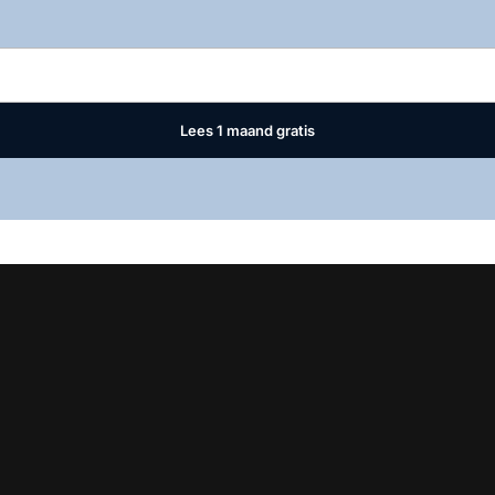
Log in
om dit artikel te lezen.
Lees 1 maand gratis