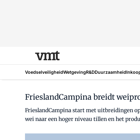
Voedselveiligheid
Wetgeving
R&D
Duurzaamheid
Inkoo
FrieslandCampina breidt weipro
FrieslandCampina start met uitbreidingen o
wei naar een hoger niveau tillen en het pro