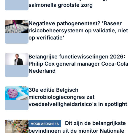
salmonella grootste zorg
Negatieve pathogenentest? 'Baseer
risicobeheersysteem op validatie, niet
op verificatie'
Belangrijke functiewisselingen 2026:
Philip Cox general manager Coca-Cola
Nederland
30e editie Belgisch
microbiologiecongres zet
voedselveiligheidsrisico's in spotlight
Dit zijn de belangrijkste
VOOR ABONNEES
bevindingen uit de monitor Nationale