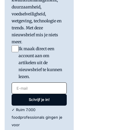
duurzaamheid,
voedselveiligheid,
wetgeving, technologie en
trends. Met deze
nieuwsbrief mis je niets
meer.
Ik maak direct een
account aan om
artikelen uit de
nieuwsbrief te kunnen
lezen.
E-mail
Schrijf je in!
✓ Ruim 7.000
foodprofessionals gingen je
voor