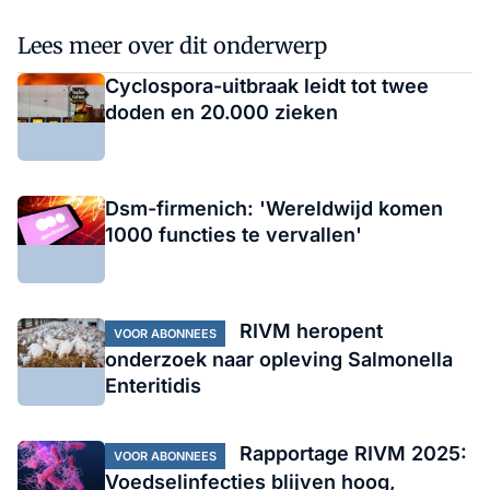
Lees meer over dit onderwerp
Cyclospora-uitbraak leidt tot twee
doden en 20.000 zieken
Dsm-firmenich: 'Wereldwijd komen
1000 functies te vervallen'
RIVM heropent
VOOR ABONNEES
onderzoek naar opleving Salmonella
Enteritidis
Rapportage RIVM 2025:
VOOR ABONNEES
Voedselinfecties blijven hoog,