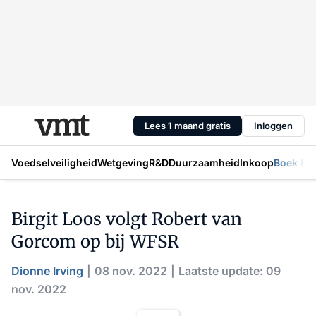
Lees 1 maand gratis
Inloggen
Voedselveiligheid
Wetgeving
R&D
Duurzaamheid
Inkoop
Boek Mic
Birgit Loos volgt Robert van
Gorcom op bij WFSR
Dionne Irving
08 nov. 2022
Laatste update: 09
nov. 2022