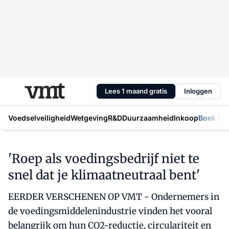
Lees 1 maand gratis
Inloggen
Voedselveiligheid
Wetgeving
R&D
Duurzaamheid
Inkoop
Boek Mic
'Roep als voedingsbedrijf niet te
snel dat je klimaatneutraal bent'
EERDER VERSCHENEN OP VMT - Ondernemers in
de voedingsmiddelenindustrie vinden het vooral
belangrijk om hun CO2-reductie, circulariteit en