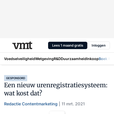
Lees 1 maand gratis
Inloggen
Voedselveiligheid
Wetgeving
R&D
Duurzaamheid
Inkoop
Boek Mic
GESPONSORD
Een nieuw urenregistratiesysteem:
wat kost dat?
Redactie Contentmarketing
11 mrt. 2021