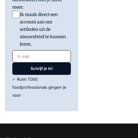
meer.
Ik maak direct een
account aan om
artikelen uit de
nieuwsbrief te kunnen
lezen.
E-mail
Schrijf je in!
✓ Ruim 7.000
foodprofessionals gingen je
voor