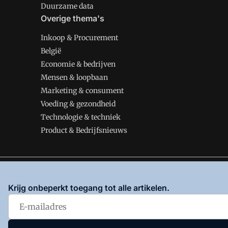
Duurzame data
Overige thema's
Inkoop & Procurement
België
Economie & bedrijven
Mensen & loopbaan
Marketing & consument
Voeding & gezondheid
Technologie & techniek
Product & Bedrijfsnieuws
VMT is onderdeel van VMN media. Lees in
ons manifes
Krijg onbeperkt toegang tot alle artikelen.
en
Privacy en Cookie beleid
|
Privacy instellingen