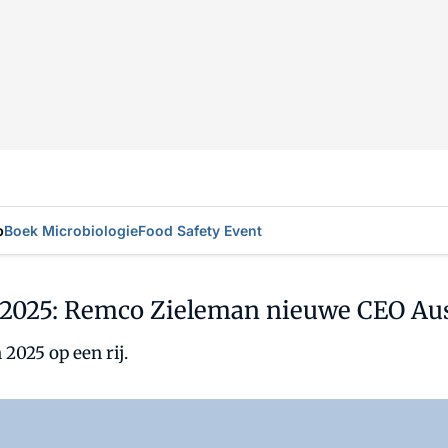
p
Boek Microbiologie
Food Safety Event
 2025: Remco Zieleman nieuwe CEO Aus
 2025 op een rij.
Log in
om dit artikel te lezen.