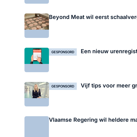
Beyond Meat wil eerst schaalverg
Een nieuw urenregist
GESPONSORD
Vijf tips voor meer g
GESPONSORD
Vlaamse Regering wil heldere ma