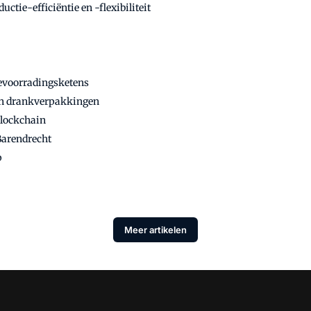
tie-efficiëntie en -flexibiliteit
bevoorradingsketens
van drankverpakkingen
blockchain
Barendrecht
p
Meer artikelen