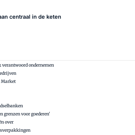
aan centraal in de keten
jk verantwoord ondernemen
edrijven
r Market
edselbanken
en grenzen voor goederen'
ën over
gsverpakkingen