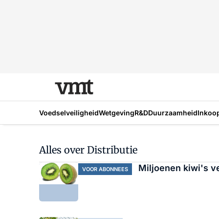
Voedselveiligheid
Wetgeving
R&D
Duurzaamheid
Inkoo
Alles over Distributie
Miljoenen kiwi's v
VOOR ABONNEES