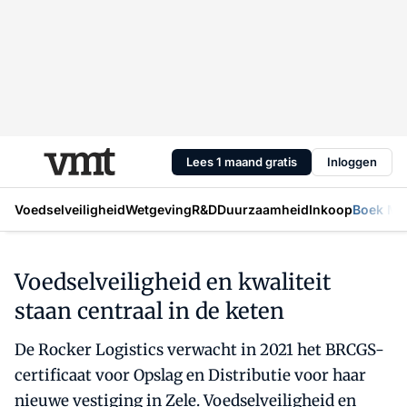
Lees 1 maand gratis
Inloggen
Voedselveiligheid
Wetgeving
R&D
Duurzaamheid
Inkoop
Boek Mic
Voedselveiligheid en kwaliteit
staan centraal in de keten
De Rocker Logistics verwacht in 2021 het BRCGS-
certificaat voor Opslag en Distributie voor haar
nieuwe vestiging in Zele. Voedselveiligheid en