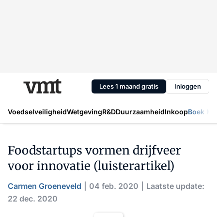
Lees 1 maand gratis
Inloggen
Voedselveiligheid
Wetgeving
R&D
Duurzaamheid
Inkoop
Boek Mic
Foodstartups vormen drijfveer
voor innovatie (luisterartikel)
Carmen Groeneveld
04 feb. 2020
Laatste update:
22 dec. 2020