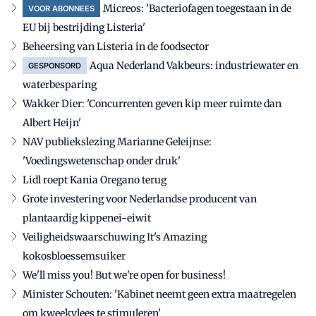
Micreos: 'Bacteriofagen toegestaan in de
VOOR ABONNEES
EU bij bestrijding Listeria'
Beheersing van Listeria in de foodsector
Aqua Nederland Vakbeurs: industriewater en
GESPONSORD
waterbesparing
Wakker Dier: 'Concurrenten geven kip meer ruimte dan
Albert Heijn'
NAV publiekslezing Marianne Geleijnse:
'Voedingswetenschap onder druk'
Lidl roept Kania Oregano terug
Grote investering voor Nederlandse producent van
plantaardig kippenei-eiwit
Veiligheidswaarschuwing It's Amazing
kokosbloessemsuiker
We'll miss you! But we're open for business!
Minister Schouten: 'Kabinet neemt geen extra maatregelen
om kweekvlees te stimuleren'