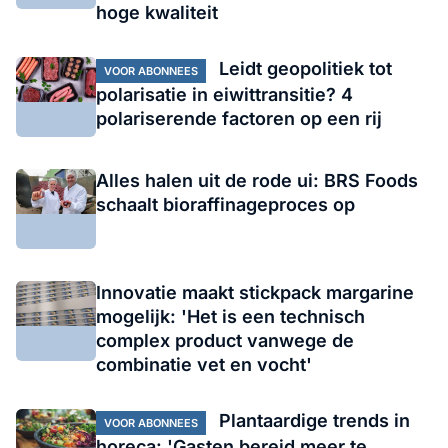
hoge kwaliteit
Leidt geopolitiek tot
VOOR ABONNEES
polarisatie in eiwittransitie? 4
polariserende factoren op een rij
Alles halen uit de rode ui: BRS Foods
schaalt bioraffinageproces op
Innovatie maakt stickpack margarine
mogelijk: 'Het is een technisch
complex product vanwege de
combinatie vet en vocht'
Plantaardige trends in
VOOR ABONNEES
horeca: 'Gasten bereid meer te