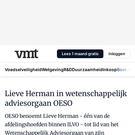
Lees 1 maand gratis
Inloggen
Voedselveiligheid
Wetgeving
R&D
Duurzaamheid
Inkoop
Boek Mic
Lieve Herman in wetenschappelijk
adviesorgaan OESO
OESO benoemt Lieve Herman - één van de
afdelingshoofden binnen ILVO - tot lid van het
Wetenschappelijk Adviesorgaan van zijn