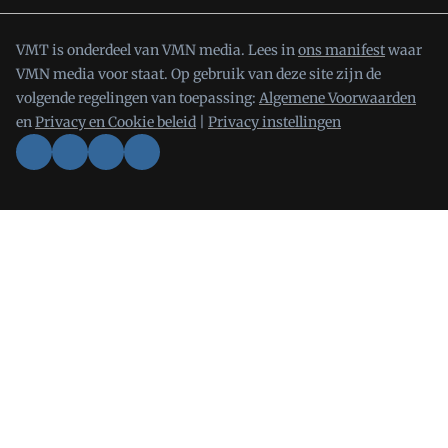
VMT is onderdeel van VMN media. Lees in
ons manifest
waar
VMN media voor staat. Op gebruik van deze site zijn de
volgende regelingen van toepassing:
Algemene Voorwaarden
en
Privacy en Cookie beleid
|
Privacy instellingen