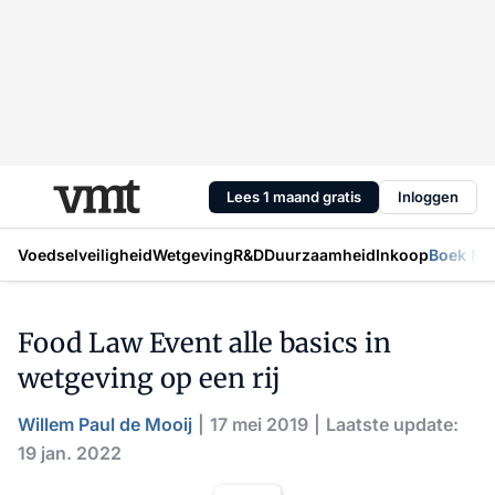
Lees 1 maand gratis
Inloggen
Voedselveiligheid
Wetgeving
R&D
Duurzaamheid
Inkoop
Boek Mic
Food Law Event alle basics in
wetgeving op een rij
Willem Paul de Mooij
17 mei 2019
Laatste update:
19 jan. 2022