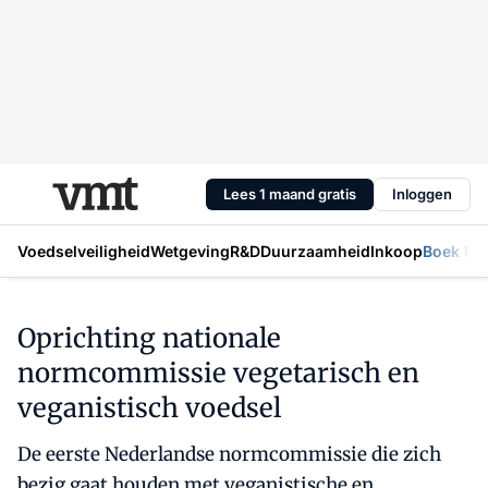
Lees 1 maand gratis
Inloggen
Voedselveiligheid
Wetgeving
R&D
Duurzaamheid
Inkoop
Boek Mic
Oprichting nationale
normcommissie vegetarisch en
veganistisch voedsel
De eerste Nederlandse normcommissie die zich
bezig gaat houden met veganistische en