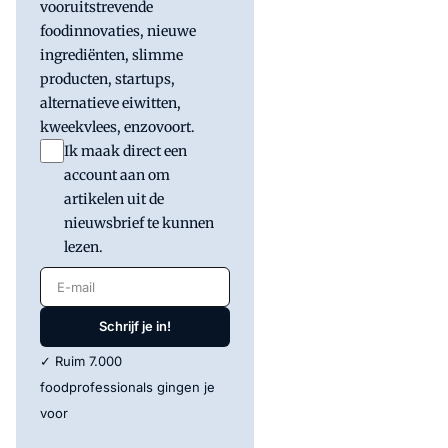
vooruitstrevende
foodinnovaties, nieuwe
ingrediënten, slimme
producten, startups,
alternatieve eiwitten,
kweekvlees, enzovoort.
Ik maak direct een
account aan om
artikelen uit de
nieuwsbrief te kunnen
lezen.
E-mail
Schrijf je in!
✓ Ruim 7.000
foodprofessionals gingen je
voor