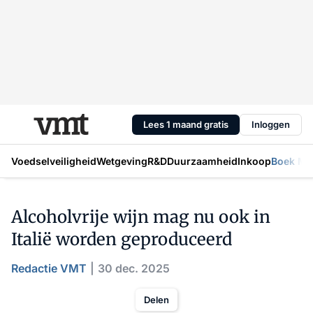
Lees 1 maand gratis
Inloggen
Voedselveiligheid
Wetgeving
R&D
Duurzaamheid
Inkoop
Boek Mic
Alcoholvrije wijn mag nu ook in
Italië worden geproduceerd
Redactie VMT
30 dec. 2025
Delen