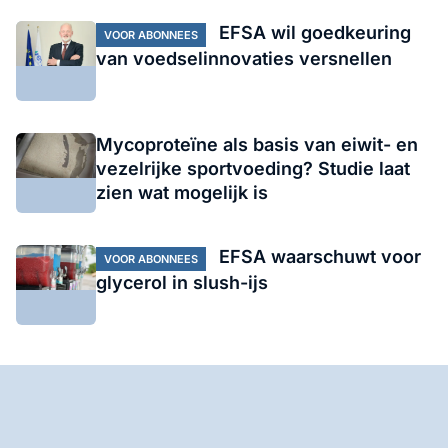
EFSA wil goedkeuring
VOOR ABONNEES
van voedselinnovaties versnellen
Mycoproteïne als basis van eiwit- en
vezelrijke sportvoeding? Studie laat
zien wat mogelijk is
EFSA waarschuwt voor
VOOR ABONNEES
glycerol in slush-ijs