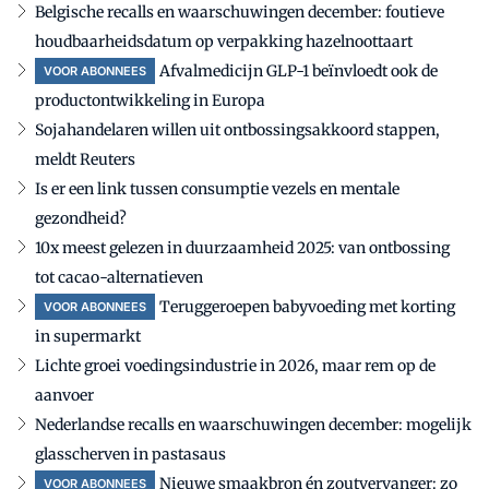
Belgische recalls en waarschuwingen december: foutieve
houdbaarheidsdatum op verpakking hazelnoottaart
Afvalmedicijn GLP-1 beïnvloedt ook de
VOOR ABONNEES
productontwikkeling in Europa
Sojahandelaren willen uit ontbossingsakkoord stappen,
meldt Reuters
Is er een link tussen consumptie vezels en mentale
gezondheid?
10x meest gelezen in duurzaamheid 2025: van ontbossing
tot cacao-alternatieven
Teruggeroepen babyvoeding met korting
VOOR ABONNEES
in supermarkt
Lichte groei voedingsindustrie in 2026, maar rem op de
aanvoer
Nederlandse recalls en waarschuwingen december: mogelijk
glasscherven in pastasaus
Nieuwe smaakbron én zoutvervanger: zo
VOOR ABONNEES