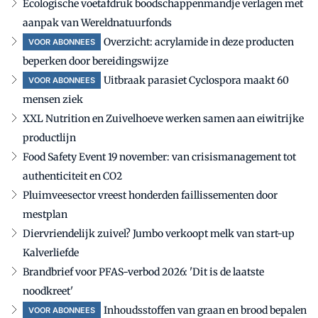
Ecologische voetafdruk boodschappenmandje verlagen met
aanpak van Wereldnatuurfonds
Overzicht: acrylamide in deze producten
VOOR ABONNEES
beperken door bereidingswijze
Uitbraak parasiet Cyclospora maakt 60
VOOR ABONNEES
mensen ziek
XXL Nutrition en Zuivelhoeve werken samen aan eiwitrijke
productlijn
Food Safety Event 19 november: van crisismanagement tot
authenticiteit en CO2
Pluimveesector vreest honderden faillissementen door
mestplan
Diervriendelijk zuivel? Jumbo verkoopt melk van start-up
Kalverliefde
Brandbrief voor PFAS-verbod 2026: 'Dit is de laatste
noodkreet'
Inhoudsstoffen van graan en brood bepalen
VOOR ABONNEES