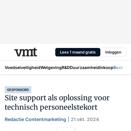
Lees 1 maand gratis
Inloggen
Voedselveiligheid
Wetgeving
R&D
Duurzaamheid
Inkoop
Boek Mic
GESPONSORD
Site support als oplossing voor
technisch personeelstekort
Redactie Contentmarketing
21 okt. 2024