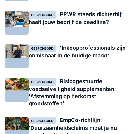
PPWR steeds dichterbij:
GESPONSORD
haalt jouw bedrijf de deadline?
'Inkoopprofessionals zijn
GESPONSORD
onmisbaar in de huidige markt'
Risicogestuurde
GESPONSORD
voedselveiligheid supplementen:
'Afstemming op herkomst
grondstoffen'
EmpCo-richtlijn:
GESPONSORD
'Duurzaamheidsclaims moet je nu