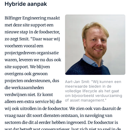
Hybride aanpak
Bilfinger Engineering maakt
met deze site support een
nieuwe stap in de foodsector,
zo zegt Smit. “Daar waar wij
voorheen vooral een
projectgedreven organisatie
waren, leveren we nu dus ook
site support. We blijven
overigens ook gewoon
projecten ondersteunen, dus
Aart-Jan Smit: "Wij kunnen een
meerwaarde bieden in de
die werkzaamheden
volledige lifecycle als het gaat
verdwijnen niet. Er komt
om bijvoorbeeld verduurzaming
of asset management."
alleen een extra service bij die
wij ook uitrollen in de foodsector. We zien ook van daaruit de
vraag naar dit soort diensten ontstaan, in navolging van
sectoren die dit al eerder hebben ingevoerd. De foodsector is
wat dat betreft wat conservatiever, laat zich niet zo snel in de