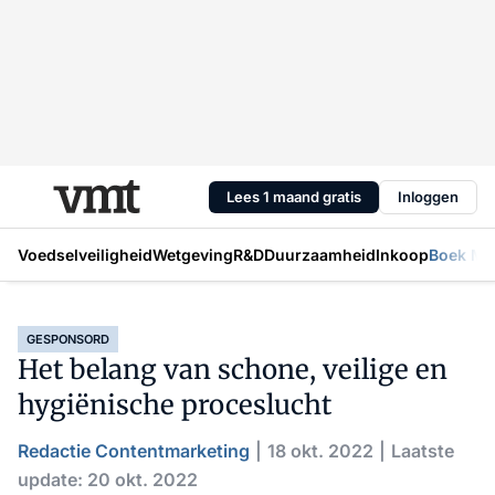
Lees 1 maand gratis
Inloggen
Voedselveiligheid
Wetgeving
R&D
Duurzaamheid
Inkoop
Boek Mic
GESPONSORD
Het belang van schone, veilige en
hygiënische proceslucht
Redactie Contentmarketing
18 okt. 2022
Laatste
update: 20 okt. 2022