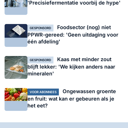
'Precisiefermentatie voorbij de hype'
Foodsector (nog) niet
GESPONSORD
PPWR-gereed: 'Geen uitdaging voor
één afdeling'
Kaas met minder zout
GESPONSORD
blijft lekker: 'We kijken anders naar
mineralen'
Ongewassen groente
VOOR ABONNEES
en fruit: wat kan er gebeuren als je
het eet?