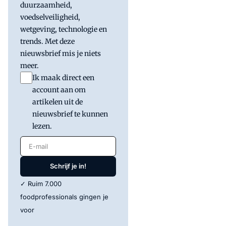
duurzaamheid,
voedselveiligheid,
wetgeving, technologie en
trends. Met deze
nieuwsbrief mis je niets
meer.
Ik maak direct een
account aan om
artikelen uit de
nieuwsbrief te kunnen
lezen.
E-mail
Schrijf je in!
✓ Ruim 7.000
foodprofessionals gingen je
voor