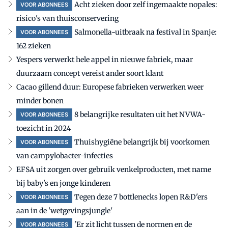
Acht zieken door zelf ingemaakte nopales:
VOOR ABONNEES
risico's van thuisconservering
Salmonella-uitbraak na festival in Spanje:
VOOR ABONNEES
162 zieken
Yespers verwerkt hele appel in nieuwe fabriek, maar
duurzaam concept vereist ander soort klant
Cacao gillend duur: Europese fabrieken verwerken weer
minder bonen
8 belangrijke resultaten uit het NVWA-
VOOR ABONNEES
toezicht in 2024
Thuishygiëne belangrijk bij voorkomen
VOOR ABONNEES
van campylobacter-infecties
EFSA uit zorgen over gebruik venkelproducten, met name
bij baby's en jonge kinderen
Tegen deze 7 bottlenecks lopen R&D'ers
VOOR ABONNEES
aan in de 'wetgevingsjungle'
'Er zit licht tussen de normen en de
VOOR ABONNEES