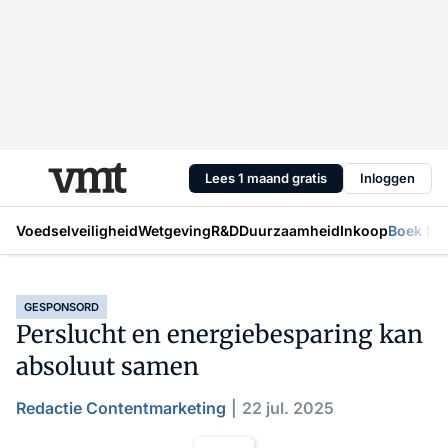
Lees 1 maand gratis
Inloggen
Voedselveiligheid
Wetgeving
R&D
Duurzaamheid
Inkoop
Boek Mic
GESPONSORD
Perslucht en energiebesparing kan
absoluut samen
Redactie Contentmarketing
22 jul. 2025