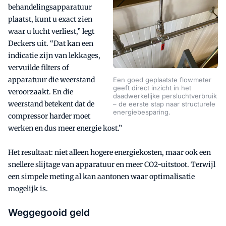
behandelingsapparatuur
plaatst, kunt u exact zien
waar u lucht verliest,” legt
Deckers uit. “Dat kan een
indicatie zijn van lekkages,
vervuilde filters of
apparatuur die weerstand
Een goed geplaatste flowmeter
geeft direct inzicht in het
veroorzaakt. En die
daadwerkelijke persluchtverbruik
weerstand betekent dat de
– de eerste stap naar structurele
energiebesparing.
compressor harder moet
werken en dus meer energie kost.”
Het resultaat: niet alleen hogere energiekosten, maar ook een
snellere slijtage van apparatuur en meer CO2-uitstoot. Terwijl
een simpele meting al kan aantonen waar optimalisatie
mogelijk is.
Weggegooid geld