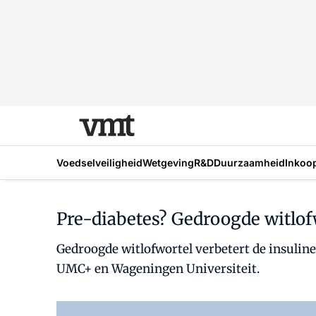
Voedselveiligheid
Wetgeving
R&D
Duurzaamheid
Inkoo
Pre-diabetes? Gedroogde witlofw
Gedroogde witlofwortel verbetert de insuline
UMC+ en Wageningen Universiteit.