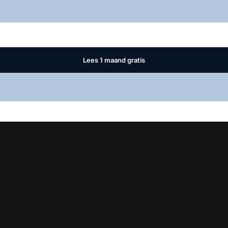
Log in
om dit artikel te lezen.
Lees 1 maand gratis