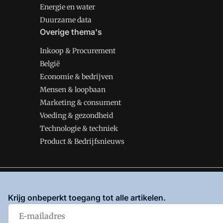
Energie en water
Duurzame data
Overige thema's
Inkoop & Procurement
België
Economie & bedrijven
Mensen & loopbaan
Marketing & consument
Voeding & gezondheid
Technologie & techniek
Product & Bedrijfsnieuws
VMT is onderdeel van VMN media. Lees in
ons manifes
Krijg onbeperkt toegang tot alle artikelen.
en
Privacy en Cookie beleid
|
Privacy instellingen