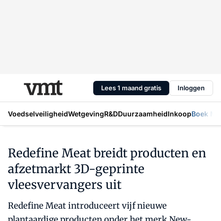
Lees 1 maand gratis
Inloggen
Voedselveiligheid
Wetgeving
R&D
Duurzaamheid
Inkoop
Boek Mic
Redefine Meat breidt producten en
afzetmarkt 3D-geprinte
vleesvervangers uit
Redefine Meat introduceert vijf nieuwe
plantaardige producten onder het merk New-