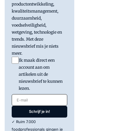
productontwikkeling,
kwaliteitsmanagement,
duurzaamheid,
voedselveiligheid,
wetgeving, technologie en
trends. Met deze
nieuwsbrief mis je niets
meer.
Ik maak direct een
account aan om
artikelen uit de
nieuwsbrief te kunnen
lezen.
E-mail
Schrijf je in!
✓ Ruim 7.000
foodprofessionals gingen je