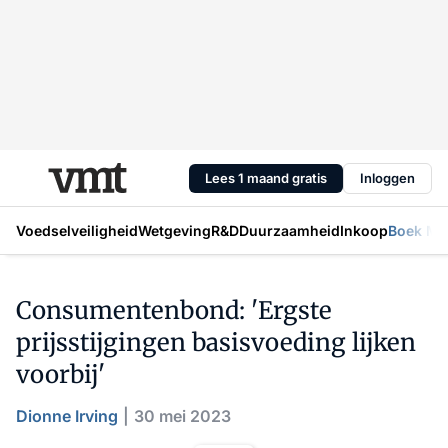
Lees 1 maand gratis
Inloggen
Voedselveiligheid
Wetgeving
R&D
Duurzaamheid
Inkoop
Boek Mic
Consumentenbond: 'Ergste
prijsstijgingen basisvoeding lijken
voorbij'
Dionne Irving
30 mei 2023