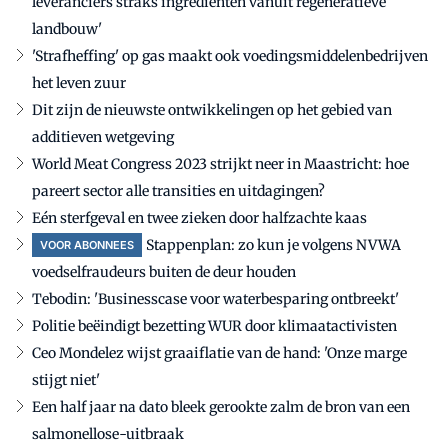
leveranciers straks ingrediënten vanuit regeneratieve
landbouw'
'Strafheffing' op gas maakt ook voedingsmiddelenbedrijven
het leven zuur
Dit zijn de nieuwste ontwikkelingen op het gebied van
additieven wetgeving
World Meat Congress 2023 strijkt neer in Maastricht: hoe
pareert sector alle transities en uitdagingen?
Eén sterfgeval en twee zieken door halfzachte kaas
Stappenplan: zo kun je volgens NVWA
VOOR ABONNEES
voedselfraudeurs buiten de deur houden
Tebodin: 'Businesscase voor waterbesparing ontbreekt'
Politie beëindigt bezetting WUR door klimaatactivisten
Ceo Mondelez wijst graaiflatie van de hand: 'Onze marge
stijgt niet'
Een half jaar na dato bleek gerookte zalm de bron van een
salmonellose-uitbraak