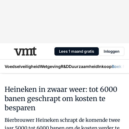
Lees 1 maand gratis
Inloggen
Voedselveiligheid
Wetgeving
R&D
Duurzaamheid
Inkoop
Boek Mic
Heineken in zwaar weer: tot 6000
banen geschrapt om kosten te
besparen
Bierbrouwer Heineken schrapt de komende twee
jaar 5000 tot 6000 banen om de kosten verder te