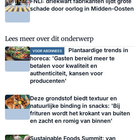
FNLI: driekwart fabrikanten lijdt grote
schade door oorlog in Midden-Oosten
Lees meer over dit onderwerp
Plantaardige trends in
VOOR ABONNEES
horeca: 'Gasten bereid meer te
betalen voor kwaliteit en
authenticiteit, kansen voor
producenten'
Deze grondstof biedt textuur en
natuurlijke binding in snacks: 'Bij
frituren wordt het krokant van buiten
en zacht en romig van binnen'
Sustainable Foods Summit: van