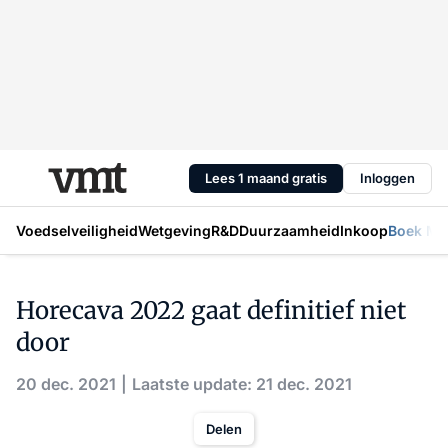
Lees 1 maand gratis
Inloggen
Voedselveiligheid
Wetgeving
R&D
Duurzaamheid
Inkoop
Boek Mic
Horecava 2022 gaat definitief niet
door
20 dec. 2021
Laatste update: 21 dec. 2021
Delen