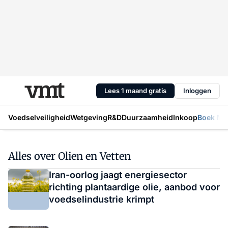
Lees 1 maand gratis
Inloggen
Voedselveiligheid
Wetgeving
R&D
Duurzaamheid
Inkoop
Boek Mic
Alles over Olien en Vetten
Iran-oorlog jaagt energiesector
richting plantaardige olie, aanbod voor
voedselindustrie krimpt