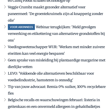
en Cubiq Foods schalen technologie op
Veggie Crumbz maakt gezonder alternatief voor
paneermeel: 'De groentekruimels zijn al knapperig zonder
olie'
Webinar terugkijken: 'Meld gevolgen
VOOR ABONNEES
verwerking en etikettering van alternatieve grondstoffen bij
ons'
Voedingswetenschapper WUR: 'Werken met minder zuivere
eiwitten kan veel energie besparen'
Geen sprake van misleiding bij plantaardige margarine met
dierlijke vetten
LEVO: 'Voldoende olie alternatieven beschikbaar voor
voedselindustrie, hamsteren is onnodig'
Tip van jouw advocaat: Remia 0% suiker, 100% recyclebare
fles
Belgische recalls en waarschuwingen februari: listeria in
geitenkaas en een onvermeld allergeen in gehaktballetjes