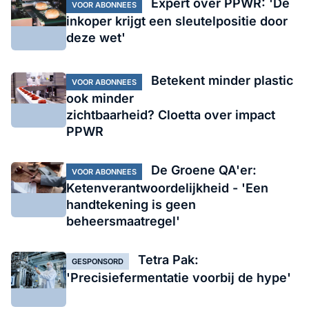
Expert over PPWR: 'De
VOOR ABONNEES
inkoper krijgt een sleutelpositie door
deze wet'
Betekent minder plastic
VOOR ABONNEES
ook minder
zichtbaarheid? Cloetta over impact
PPWR
De Groene QA'er:
VOOR ABONNEES
Ketenverantwoordelijkheid - 'Een
handtekening is geen
beheersmaatregel'
Tetra Pak:
GESPONSORD
'Precisiefermentatie voorbij de hype'