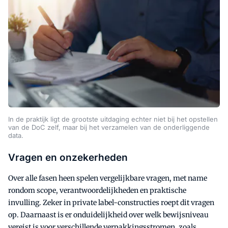
In de praktijk ligt de grootste uitdaging echter niet bij het opstellen
van de DoC zelf, maar bij het verzamelen van de onderliggende
data.
Vragen en onzekerheden
Over alle fasen heen spelen vergelijkbare vragen, met name
rondom scope, verantwoordelijkheden en praktische
invulling. Zeker in private label-constructies roept dit vragen
op. Daarnaast is er onduidelijkheid over welk bewijsniveau
vereist is voor verschillende verpakkingsstromen, zoals