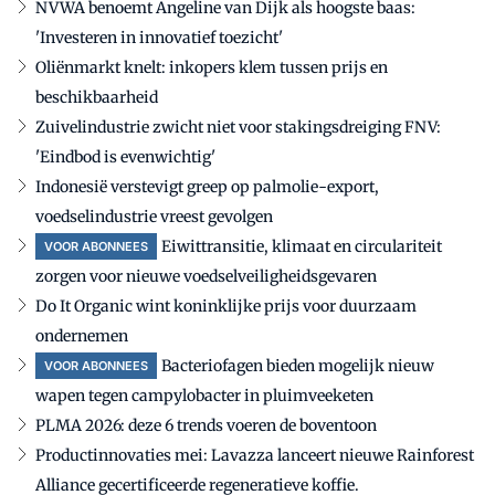
NVWA benoemt Angeline van Dijk als hoogste baas:
'Investeren in innovatief toezicht'
Oliënmarkt knelt: inkopers klem tussen prijs en
beschikbaarheid
Zuivelindustrie zwicht niet voor stakingsdreiging FNV:
'Eindbod is evenwichtig'
Indonesië verstevigt greep op palmolie-export,
voedselindustrie vreest gevolgen
Eiwittransitie, klimaat en circulariteit
VOOR ABONNEES
zorgen voor nieuwe voedselveiligheidsgevaren
Do It Organic wint koninklijke prijs voor duurzaam
ondernemen
Bacteriofagen bieden mogelijk nieuw
VOOR ABONNEES
wapen tegen campylobacter in pluimveeketen
PLMA 2026: deze 6 trends voeren de boventoon
Productinnovaties mei: Lavazza lanceert nieuwe Rainforest
Alliance gecertificeerde regeneratieve koffie.