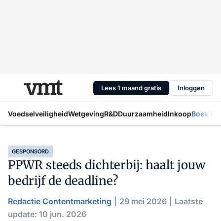
Lees 1 maand gratis
Inloggen
Voedselveiligheid
Wetgeving
R&D
Duurzaamheid
Inkoop
Boek Mic
GESPONSORD
PPWR steeds dichterbij: haalt jouw
bedrijf de deadline?
Redactie Contentmarketing
29 mei 2026
Laatste
update: 10 jun. 2026