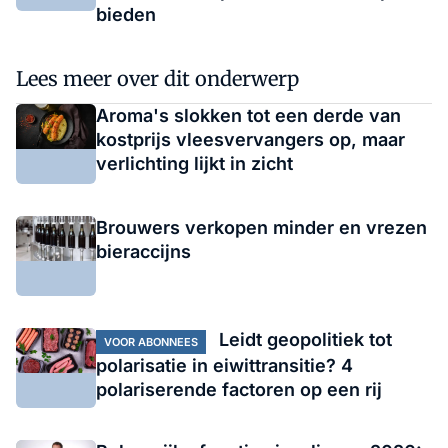
bieden
Lees meer over dit onderwerp
Aroma's slokken tot een derde van
kostprijs vleesvervangers op, maar
verlichting lijkt in zicht
Brouwers verkopen minder en vrezen
bieraccijns
Leidt geopolitiek tot
VOOR ABONNEES
polarisatie in eiwittransitie? 4
polariserende factoren op een rij