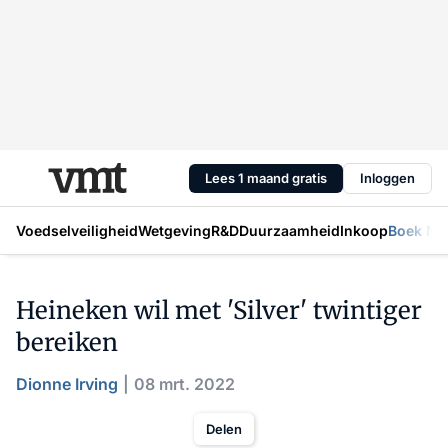
Lees 1 maand gratis
Inloggen
Voedselveiligheid
Wetgeving
R&D
Duurzaamheid
Inkoop
Boek Mic
Heineken wil met 'Silver' twintiger
bereiken
Dionne Irving
08 mrt. 2022
Delen