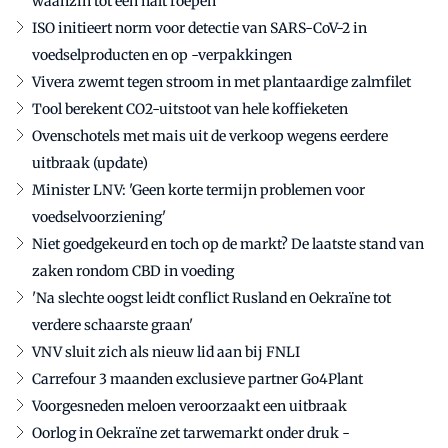
waanzin tot een halt roepen'
ISO initieert norm voor detectie van SARS-CoV-2 in
voedselproducten en op -verpakkingen
Vivera zwemt tegen stroom in met plantaardige zalmfilet
Tool berekent CO2-uitstoot van hele koffieketen
Ovenschotels met mais uit de verkoop wegens eerdere
uitbraak (update)
Minister LNV: 'Geen korte termijn problemen voor
voedselvoorziening'
Niet goedgekeurd en toch op de markt? De laatste stand van
zaken rondom CBD in voeding
'Na slechte oogst leidt conflict Rusland en Oekraïne tot
verdere schaarste graan'
VNV sluit zich als nieuw lid aan bij FNLI
Carrefour 3 maanden exclusieve partner Go4Plant
Voorgesneden meloen veroorzaakt een uitbraak
Oorlog in Oekraïne zet tarwemarkt onder druk -